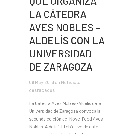
QUE ORGANIZA
LA CÁTEDRA
AVES NOBLES –
ALDELÍS CON LA
UNIVERSIDAD
DE ZARAGOZA
08 May 2019
en
Noticias
,
destacados
La Cátedra Aves Nobles-Aldelís de la
Universidad de Zaragoza convoca la
segunda edición de “Novel Food Aves
Nobles-Aldelís”. El objetivo de este