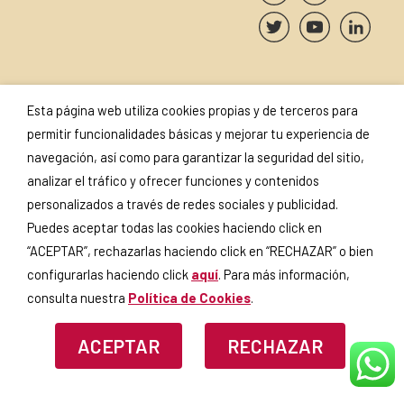
Esta página web utiliza cookies propias y de terceros para
SUSCRÍBETE A NUESTRA
SELLOS Y
permitir funcionalidades básicas y mejorar tu experiencia de
NEWSLETTER
CERTIFICADOS
navegación, así como para garantizar la seguridad del sitio,
analizar el tráfico y ofrecer funciones y contenidos
personalizados a través de redes sociales y publicidad.
Puedes aceptar todas las cookies haciendo click en
Si continúas, aceptas la
política
“ACEPTAR”, rechazarlas haciendo click en “RECHAZAR” o bien
de privacidad
.
configurarlas haciendo click
aquí
. Para más información,
consulta nuestra
Política de Cookies
.
ACEPTAR
RECHAZAR