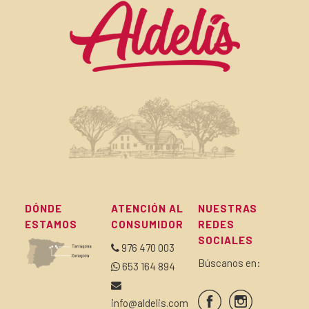
DÓNDE
ATENCIÓN AL
NUESTRAS
ESTAMOS
CONSUMIDOR
REDES
SOCIALES
976 470 003
Búscanos en:
653 164 894
info@aldelis.com