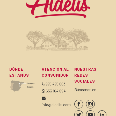
DÓNDE
ATENCIÓN AL
NUESTRAS
ESTAMOS
CONSUMIDOR
REDES
SOCIALES
976 470 003
Búscanos en:
653 164 894
info@aldelis.com