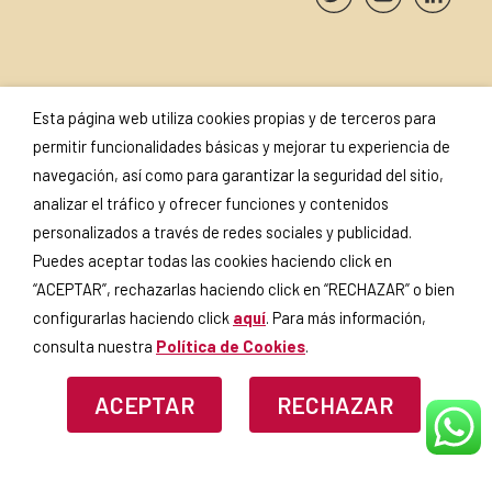
SUSCRÍBETE A NUESTRA
SELLOS Y
Esta página web utiliza cookies propias y de terceros para
NEWSLETTER
CERTIFICADOS
permitir funcionalidades básicas y mejorar tu experiencia de
navegación, así como para garantizar la seguridad del sitio,
analizar el tráfico y ofrecer funciones y contenidos
personalizados a través de redes sociales y publicidad.
Puedes aceptar todas las cookies haciendo click en
Si continúas, aceptas la
política
de privacidad
.
“ACEPTAR”, rechazarlas haciendo click en “RECHAZAR” o bien
configurarlas haciendo click
aquí
. Para más información,
consulta nuestra
Política de Cookies
.
ACEPTAR
RECHAZAR