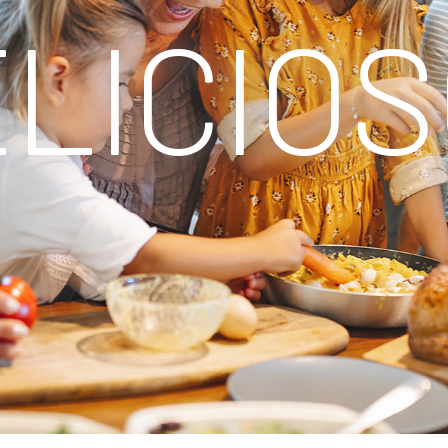
E
L
I
C
I
O
S