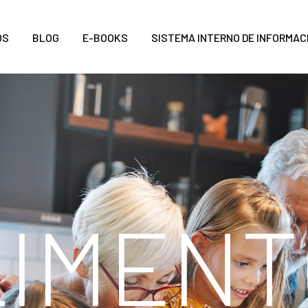
OS
BLOG
E-BOOKS
SISTEMA INTERNO DE INFORMAC
L
I
M
E
N
T