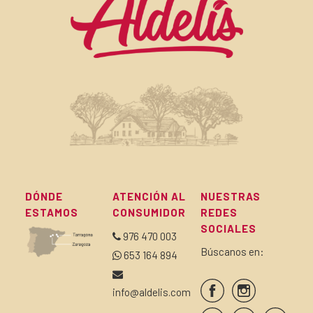
DÓNDE
ATENCIÓN AL
NUESTRAS
ESTAMOS
CONSUMIDOR
REDES
SOCIALES
976 470 003
Búscanos en:
653 164 894
info@aldelis.com