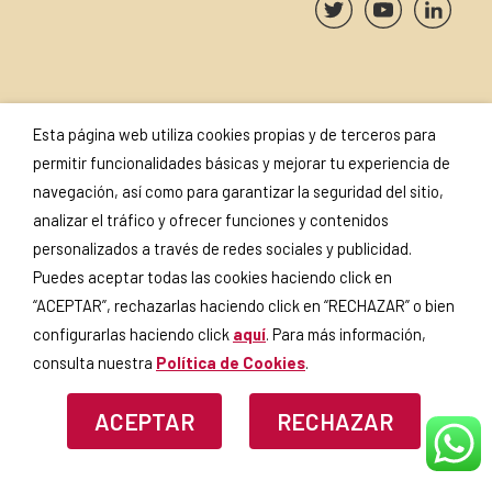
SUSCRÍBETE A NUESTRA
SELLOS Y
Esta página web utiliza cookies propias y de terceros para
NEWSLETTER
CERTIFICADOS
permitir funcionalidades básicas y mejorar tu experiencia de
navegación, así como para garantizar la seguridad del sitio,
analizar el tráfico y ofrecer funciones y contenidos
personalizados a través de redes sociales y publicidad.
Puedes aceptar todas las cookies haciendo click en
Si continúas, aceptas la
política
de privacidad
.
“ACEPTAR”, rechazarlas haciendo click en “RECHAZAR” o bien
configurarlas haciendo click
aquí
. Para más información,
consulta nuestra
Política de Cookies
.
ACEPTAR
RECHAZAR