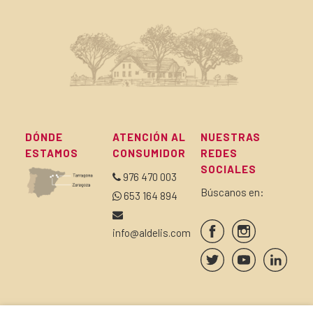
DÓNDE
ATENCIÓN AL
NUESTRAS
ESTAMOS
CONSUMIDOR
REDES
SOCIALES
976 470 003
Búscanos en:
653 164 894
info@aldelis.com