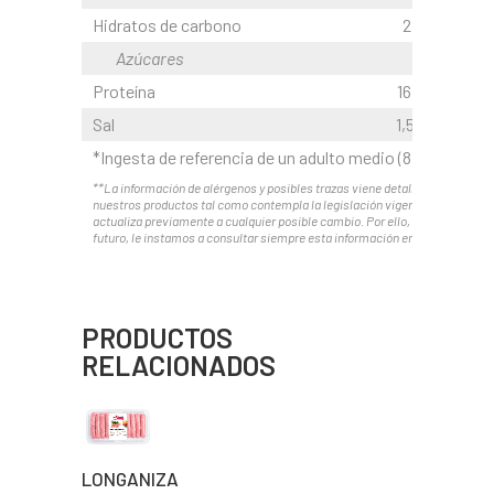
Hidratos de carbono
2,0 g
Azúcares
0 g
Proteína
16,5 g
Sal
1,50 g
*Ingesta de referencia de un adulto medio (8.400 kJ/2.0
**La información de alérgenos y posibles trazas viene detallada en el etiq
nuestros productos tal como contempla la legislación vigente. Esta infor
actualiza previamente a cualquier posible cambio. Por ello, y ante posible
futuro, le instamos a consultar siempre esta información en el envase.
PRODUCTOS
RELACIONADOS
LONGANIZA