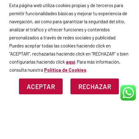
Esta página web utiliza cookies propias y de terceros para
SUSCRÍBETE A NUESTRA
SELLOS Y
permitir funcionalidades básicas y mejorar tu experiencia de
NEWSLETTER
CERTIFICADOS
navegación, así como para garantizar la seguridad del sitio,
analizar el tráfico y ofrecer funciones y contenidos
personalizados a través de redes sociales y publicidad.
Puedes aceptar todas las cookies haciendo click en
Si continúas, aceptas la
política
“ACEPTAR”, rechazarlas haciendo click en “RECHAZAR” o bien
de privacidad
.
configurarlas haciendo click
aquí
. Para más información,
consulta nuestra
Política de Cookies
.
ACEPTAR
RECHAZAR
AVISO LEGAL
POLÍTICA DE PRIVACIDAD
POLÍTICA
DE COOKIES
MEDIDAS CONTRA MOROSIDAD