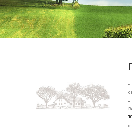
de
R
1