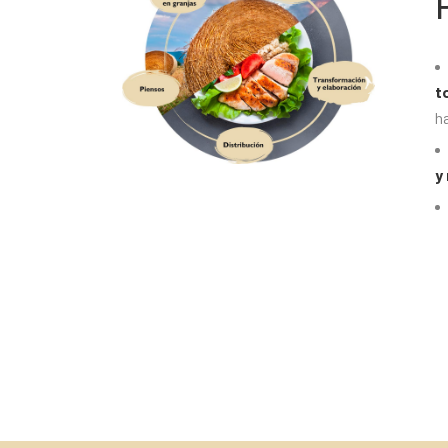
t
ha
y