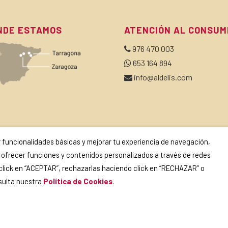
NDE ESTAMOS
ATENCIÓN AL CONSUM
976 470 003
653 164 894
info@aldelis.com
SCRÍBETE A NUESTRA NEWSLETTER
ir funcionalidades básicas y mejorar tu experiencia de navegación,
o y ofrecer funciones y contenidos personalizados a través de redes
 click en “ACEPTAR”, rechazarlas haciendo click en “RECHAZAR” o
Si continúas, aceptas la
política de privacidad
.
nsulta nuestra
Política de Cookies
.