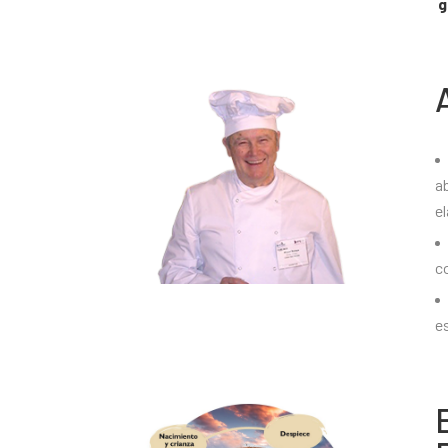
g
a
el
c
e