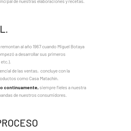
incipal de nuestras elaboraciones y recetas.
L.
e remontan al año 1967 cuando Miguel Botaya
empezó a desarrollar sus primeros
etc.).
encial de las ventas,
concluye con la
productos como Casa Matachín.
o continuamente,
siempre fieles a nuestra
emandas de nuestros consumidores.
 PROCESO