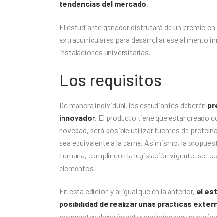
tendencias del mercado
.
El estudiante ganador disfrutará de un premio en 
extracurriculares para desarrollar ese alimento i
instalaciones universitarias.
Los requisitos
De manera individual, los estudiantes deberán
pr
innovador
. El producto tiene que estar creado 
novedad, será posible utilizar fuentes de proteína
sea equivalente a la carne. Asimismo, la propues
humana, cumplir con la legislación vigente, ser c
elementos.
En esta edición y al igual que en la anterior,
el es
posibilidad de realizar unas prácticas exter
propuestas deberán estar avaladas por un profeso