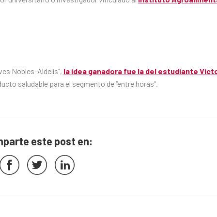
ves Nobles-Aldelís”,
la idea ganadora fue la del estudiante Víct
ducto saludable para el segmento de “entre horas”.
parte este post en: