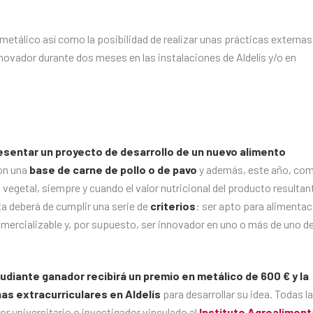
metálico así como la posibilidad de realizar unas prácticas externas
nnovador durante dos meses en las instalaciones de Aldelís y/o en
esentar un proyecto de desarrollo de un nuevo alimento
con una
base de carne de pollo o de pavo
y además, este año, co
 vegetal, siempre y cuando el valor nutricional del producto resultan
ta deberá de cumplir una serie de
criterios
: ser apto para alimentac
omercializable y, por supuesto, ser innovador en uno o más de uno d
tudiante ganador recibirá un premio en metálico de 600 € y la
nas extracurriculares en Aldelís
para desarrollar su idea. Todas l
r universitario o investigador vinculado al
Instituto Agroaliment