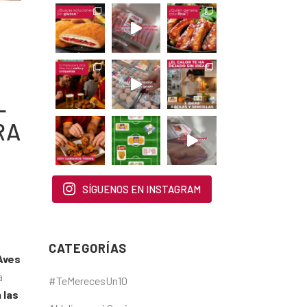
L
RA
SÍGUENOS EN INSTAGRAM
CATEGORÍAS
Aves
a
#TeMerecesUn10
 las