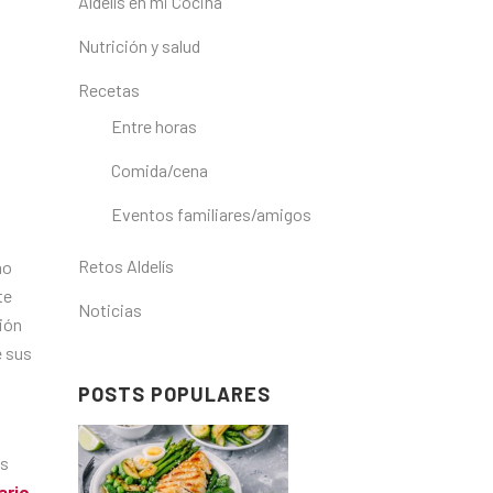
Aldelís en mi Cocina
Nutrición y salud
Recetas
Entre horas
Comida/cena
Eventos familiares/amigos
Retos Aldelís
mo
te
Noticias
ión
e sus
POSTS POPULARES
as
ario