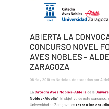
ABIERTA LA CONVOCAT
CONCURSO NOVEL FO
AVES NOBLES – ALDE
ZARAGOZA
08 May 2019
en
Noticias
,
destacados
por Aldel
La
Cátedra Aves Nobles-Aldelís
de la
Univers
Nobles-Aldelís”
. El objetivo de este concurso,
Universidad de Zaragoza, es
retar a los estudi