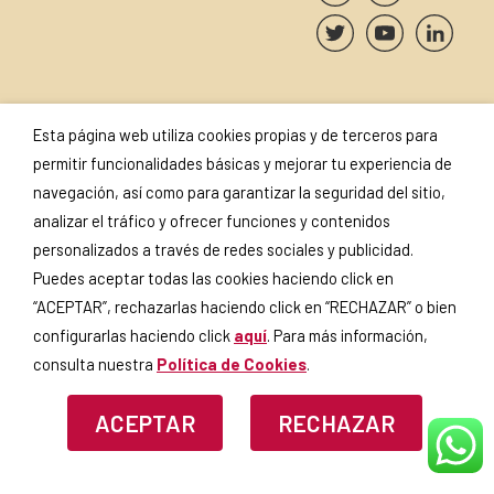
Esta página web utiliza cookies propias y de terceros para
SUSCRÍBETE A NUESTRA
SELLOS Y
permitir funcionalidades básicas y mejorar tu experiencia de
NEWSLETTER
CERTIFICADOS
navegación, así como para garantizar la seguridad del sitio,
analizar el tráfico y ofrecer funciones y contenidos
personalizados a través de redes sociales y publicidad.
Puedes aceptar todas las cookies haciendo click en
Si continúas, aceptas la
política
“ACEPTAR”, rechazarlas haciendo click en “RECHAZAR” o bien
de privacidad
.
configurarlas haciendo click
aquí
. Para más información,
consulta nuestra
Política de Cookies
.
ACEPTAR
RECHAZAR