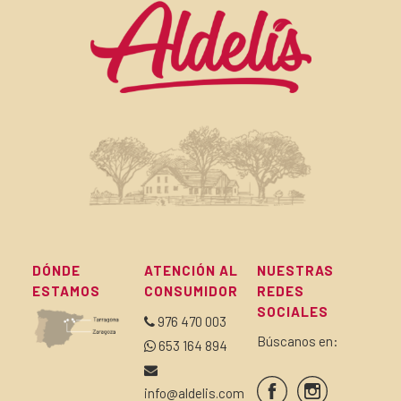
DÓNDE
ATENCIÓN AL
NUESTRAS
ESTAMOS
CONSUMIDOR
REDES
SOCIALES
976 470 003
Búscanos en:
653 164 894
info@aldelis.com