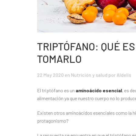
TRIPTÓFANO: QUÉ ES
TOMARLO
22 May 2020
en
Nutrición y salud
por Aldelís
El triptófano es un
aminoácido esencial
, es d
alimentación ya que nuestro cuerpo no lo produce
Existen otros aminoácidos esenciales como la hist
protagonismo?
La respuesta se encuentra en que el triptófano e