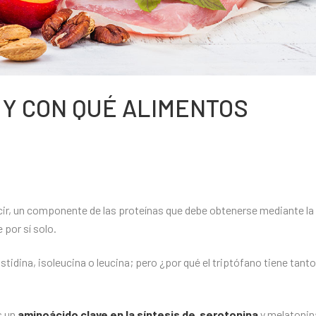
 Y CON QUÉ ALIMENTOS
ecir, un componente de las proteínas que debe obtenerse mediante la
 por sí solo.
idina, isoleucina o leucina; pero ¿por qué el triptófano tiene tanto
s un
aminoácido clave en la síntesis de serotonina
y melatonin