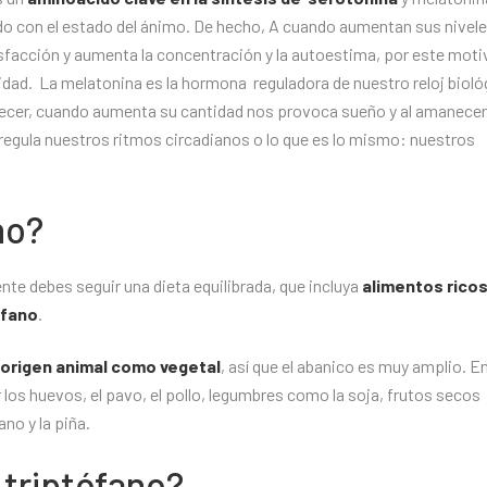
o con el estado del ánimo. De hecho, A cuando aumentan sus nivel
isfacción y aumenta la concentración y la autoestima, por este moti
idad. La melatonina es la hormona reguladora de nuestro reloj bioló
ochecer, cuando aumenta su cantidad nos provoca sueño y al amanecer
regula nuestros ritmos circadianos o lo que es lo mismo: nuestros
no?
te debes seguir una dieta equilibrada, que incluya
alimentos ricos
ófano
.
origen animal como vegetal
, así que el abanico es muy amplio. E
 los huevos, el pavo, el pollo, legumbres como la soja, frutos secos
no y la piña.
 triptófano?