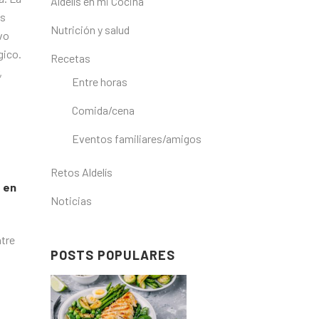
Aldelís en mi Cocina
es
Nutrición y salud
vo
gico.
Recetas
,
Entre horas
Comida/cena
Eventos familiares/amigos
Retos Aldelís
 en
Noticias
ntre
POSTS POPULARES