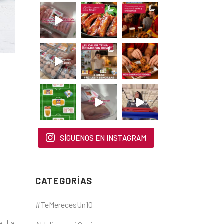
SÍGUENOS EN INSTAGRAM
CATEGORÍAS
#TeMerecesUn10
a. La