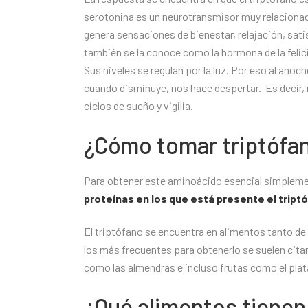
serotonina es un neurotransmisor muy relacionad
genera sensaciones de bienestar, relajación, sat
también se la conoce como la hormona de la felic
Sus niveles se regulan por la luz. Por eso al an
cuando disminuye, nos hace despertar. Es decir, 
ciclos de sueño y vigilia.
¿Cómo tomar triptófa
Para obtener este aminoácido esencial simplemen
proteínas en los que está presente el tript
El triptófano se encuentra en alimentos tanto de
los más frecuentes para obtenerlo se suelen citar
como las almendras e incluso frutas como el pláta
¿Qué alimentos tienen