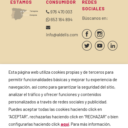
ESTAMOS
CONSUMIDOR
REDES
SOCIALES
976 470 003
Búscanos en:
653 164 894
info@aldelis.com
Esta página web utiliza cookies propias y de terceros para
SUSCRÍBETE A NUESTRA
SELLOS Y
permitir funcionalidades básicas y mejorar tu experiencia de
NEWSLETTER
CERTIFICADOS
navegación, así como para garantizar la seguridad del sitio,
analizar el tráfico y ofrecer funciones y contenidos
personalizados a través de redes sociales y publicidad.
Puedes aceptar todas las cookies haciendo click en
Si continúas, aceptas la
política
“ACEPTAR”, rechazarlas haciendo click en “RECHAZAR” o bien
de privacidad
.
configurarlas haciendo click
aquí
. Para más información,