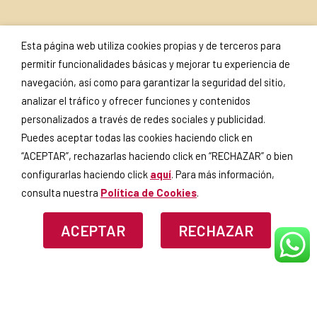
SUSCRÍBETE A NUESTRA
SELLOS Y
Esta página web utiliza cookies propias y de terceros para
NEWSLETTER
CERTIFICADOS
permitir funcionalidades básicas y mejorar tu experiencia de
navegación, así como para garantizar la seguridad del sitio,
analizar el tráfico y ofrecer funciones y contenidos
personalizados a través de redes sociales y publicidad.
Puedes aceptar todas las cookies haciendo click en
Si continúas, aceptas la
política
de privacidad
.
“ACEPTAR”, rechazarlas haciendo click en “RECHAZAR” o bien
configurarlas haciendo click
aquí
. Para más información,
consulta nuestra
Política de Cookies
.
ACEPTAR
RECHAZAR
AVISO LEGAL
POLÍTICA DE PRIVACIDAD
POLÍTICA