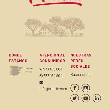
DÓNDE
ATENCIÓN AL
NUESTRAS
ESTAMOS
CONSUMIDOR
REDES
SOCIALES
976 470 003
Búscanos en:
653 164 894
info@aldelis.com