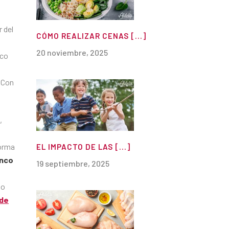
 del
CÓMO REALIZAR CENAS [...]
20 noviembre, 2025
ico
 Con
,
forma
EL IMPACTO DE LAS [...]
anco
19 septiembre, 2025
io
 de