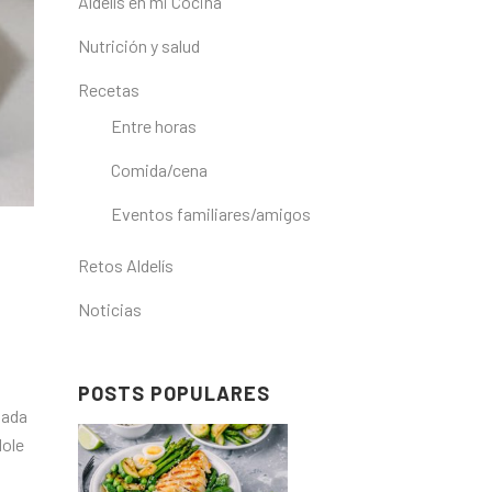
Aldelís en mi Cocina
Nutrición y salud
Recetas
Entre horas
Comida/cena
Eventos familiares/amigos
Retos Aldelís
Noticias
POSTS POPULARES
nada
dole