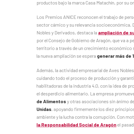
productos bajo la marca Casa Matachín, por su or
Los Premios ANICE reconocen el trabajo de perso
sector cárnico y su relevancia socioeconómica. 
Nobles y Derivados, destaca la
ampliación de s
por el Consejo de Gobierno de Aragón, que va a p
territorio a través de un crecimiento económico 
la nueva ampliación se espera
generar más de 
Además, la actividad empresarial de Aves Nobles 
cuidando todo el proceso de producción y garanti
habilitadoras de la industria 4.0, con la idea de
el desperdicio alimentario. La empresa promueve
de Alimentos
y otras asociaciones sin ánimo de
Unidas
, apoyando firmemente los diez principio
ambiente y la lucha contra la corrupción. Con mo
la Responsabilidad Social de Aragón
el pasad