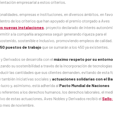
ientación empresarial a estos criterios.
nalidades, empresas e instituciones, en diversos ámbitos, en favor
Dentro de los criterios que han apoyado el premio otorgado a Aves
us nuevas instalaciones
, proyecto declarado de interés autonóm
ermitir a la compañía aragonesa seguir generando riqueza para el
sostenido, sostenible e inclusivo, promoviendo empleos de calidad.
150 puestos de trabajo
que se sumarán a los 450 ya existentes.
y Derivados se desarrolla con el
máximo respeto por su entorno
zando su sostenibilidad a través de la incorporación de tecnologías
 producir las cantidades que sus clientes demanden, evitando de esta 
 también iniciativas sociales y
actuaciones solidarias con el B
 lucro y, asimismo, está adherida al
Pacto Mundial de Naciones
s referentes a los derechos humanos, los derechos laborales, el med
tivo de estas actuaciones, Aves Nobles y Derivados recibió el
Sello
o mes de noviembre.