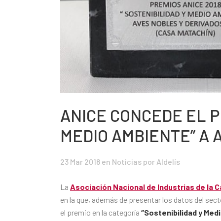
ANICE CONCEDE EL P
MEDIO AMBIENTE” A 
23 Mar 2018
en
Noticias
por Aldelís
La
Asociación Nacional de Industrias de la 
en la que, además de presentar los datos del sect
el premio en la categoría
“Sostenibilidad y Med