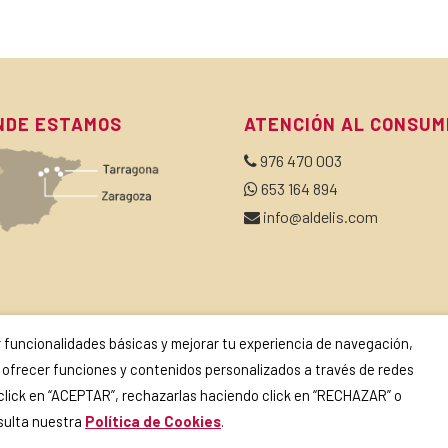
NDE ESTAMOS
ATENCIÓN AL CONSUM
976 470 003
653 164 894
info@aldelis.com
SCRÍBETE A NUESTRA NEWSLETTER
ir funcionalidades básicas y mejorar tu experiencia de navegación,
o y ofrecer funciones y contenidos personalizados a través de redes
 click en “ACEPTAR”, rechazarlas haciendo click en “RECHAZAR” o
Si continúas, aceptas la
política de privacidad
.
nsulta nuestra
Política de Cookies
.