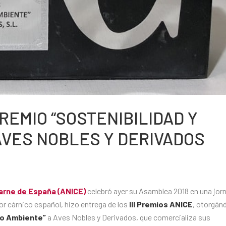
REMIO “SOSTENIBILIDAD Y
AVES NOBLES Y DERIVADOS
Carne de España (ANICE)
celebró ayer su Asamblea 2018 en una jor
or cárnico español, hizo entrega de los
III Premios ANICE
, otorgán
io Ambiente”
a Aves Nobles y Derivados, que comercializa sus