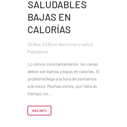
SALUDABLES
BAJAS EN
CALORÍAS
20 Nov 2025
en
Nutrición y salud
,
Populares
Lo oímos constantemente: las cenas
deben ser ligeras y bajas en calorías. El
problema llega a la hora de sentarnos
a la mesa. Muchas veces, por falta de
tiempo, no...
MÁS INFO