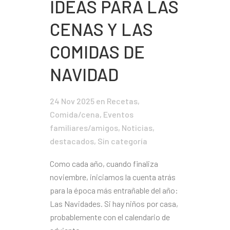
IDEAS PARA LAS
CENAS Y LAS
COMIDAS DE
NAVIDAD
24 Nov 2025
en
Recetas
,
Comida/cena
,
Eventos
familiares/amigos
,
Noticias
,
destacados
,
Sin categoría
Como cada año, cuando finaliza
noviembre, iniciamos la cuenta atrás
para la época más entrañable del año:
Las Navidades. Si hay niños por casa,
probablemente con el calendario de