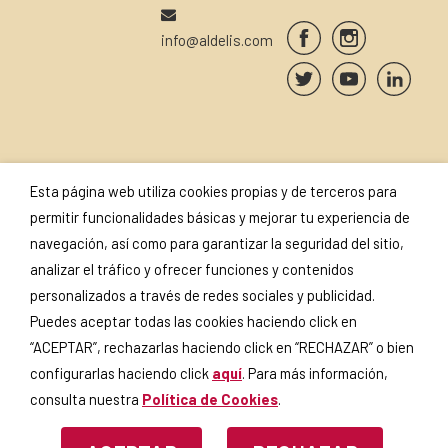
info@aldelis.com
SUSCRÍBETE A NUESTRA
SELLOS Y
Esta página web utiliza cookies propias y de terceros para
NEWSLETTER
CERTIFICADOS
permitir funcionalidades básicas y mejorar tu experiencia de
navegación, así como para garantizar la seguridad del sitio,
analizar el tráfico y ofrecer funciones y contenidos
personalizados a través de redes sociales y publicidad.
Puedes aceptar todas las cookies haciendo click en
Si continúas, aceptas la
política
de privacidad
.
“ACEPTAR”, rechazarlas haciendo click en “RECHAZAR” o bien
configurarlas haciendo click
aquí
. Para más información,
consulta nuestra
Política de Cookies
.