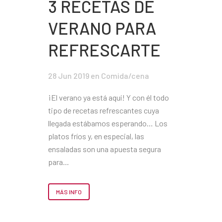
3 RECETAS DE
VERANO PARA
REFRESCARTE
28 Jun 2019
en
Comida/cena
¡El verano ya está aquí! Y con él todo
tipo de recetas refrescantes cuya
llegada estábamos esperando… Los
platos fríos y, en especial, las
ensaladas son una apuesta segura
para...
MÁS INFO