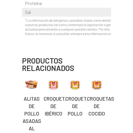
Proteína
Sal
*La información de alérgenos y posibles trazas viene detallada en el etiqu
nuestros productos tal como contempla la legislación vigente. Esta infor
actualiza previamente a cualquier posible cambio. Por ello, y ante posible
futuro, le instamos a consultar siempre esta información en el envase.
PRODUCTOS
RELACIONADOS
ALITAS
CROQUETAS
CROQUETAS
CROQUETAS
DE
DE
DE
DE
POLLO
IBÉRICO
POLLO
COCIDO
ASADAS
AL