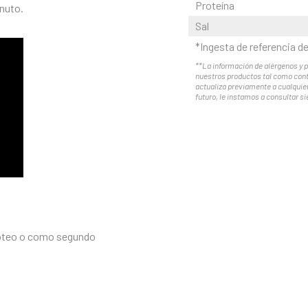
Proteína
inuto.
Sal
*Ingesta de referencia d
**La información de alérgenos y p
nuestros productos tal como cont
actualiza previamente a cualquier
futuro, le instamos a consultar s
coteo o como segundo