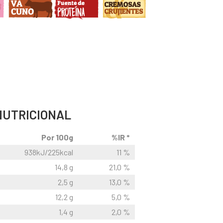
NUTRICIONAL
Por 100g
%IR *
938kJ/225kcal
11 %
14,8 g
21,0 %
2,5 g
13,0 %
12,2 g
5,0 %
1,4 g
2,0 %