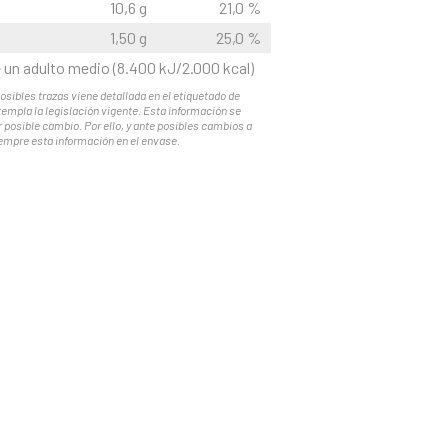
10,6 g
21,0 %
1,50 g
25,0 %
e un adulto medio (8.400 kJ/2.000 kcal)
osibles trazas viene detallada en el etiquetado de
empla la legislación vigente. Esta información se
 posible cambio. Por ello, y ante posibles cambios a
iempre esta información en el envase.