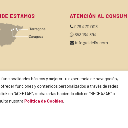
NDE ESTAMOS
ATENCIÓN AL CONSUM
976 470 003
653 164 894
info@aldelis.com
SCRÍBETE A NUESTRA NEWSLETTER
ir funcionalidades básicas y mejorar tu experiencia de navegación,
o y ofrecer funciones y contenidos personalizados a través de redes
 click en “ACEPTAR”, rechazarlas haciendo click en “RECHAZAR” o
Si continúas, aceptas la
política de privacidad
.
nsulta nuestra
Política de Cookies
.