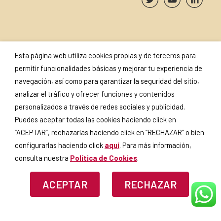
SUSCRÍBETE A NUESTRA
SELLOS Y
Esta página web utiliza cookies propias y de terceros para
NEWSLETTER
CERTIFICADOS
permitir funcionalidades básicas y mejorar tu experiencia de
navegación, así como para garantizar la seguridad del sitio,
analizar el tráfico y ofrecer funciones y contenidos
personalizados a través de redes sociales y publicidad.
Puedes aceptar todas las cookies haciendo click en
Si continúas, aceptas la
política
de privacidad
.
“ACEPTAR”, rechazarlas haciendo click en “RECHAZAR” o bien
configurarlas haciendo click
aquí
. Para más información,
consulta nuestra
Política de Cookies
.
ACEPTAR
RECHAZAR