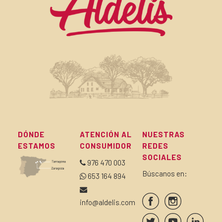
DÓNDE
ATENCIÓN AL
NUESTRAS
ESTAMOS
CONSUMIDOR
REDES
SOCIALES
976 470 003
Búscanos en:
653 164 894
info@aldelis.com