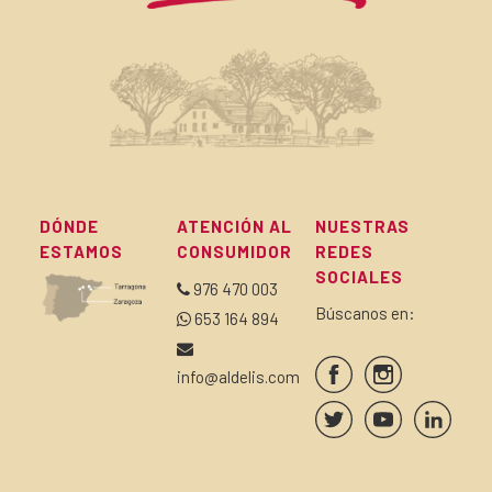
DÓNDE
ATENCIÓN AL
NUESTRAS
ESTAMOS
CONSUMIDOR
REDES
SOCIALES
976 470 003
Búscanos en:
653 164 894
info@aldelis.com