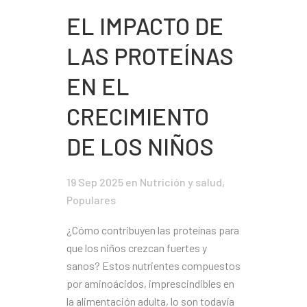
EL IMPACTO DE
LAS PROTEÍNAS
EN EL
CRECIMIENTO
DE LOS NIÑOS
19 Sep 2025
en
Nutrición y salud
,
Populares
¿Cómo contribuyen las proteínas para
que los niños crezcan fuertes y
sanos? Estos nutrientes compuestos
por aminoácidos, imprescindibles en
la alimentación adulta, lo son todavía