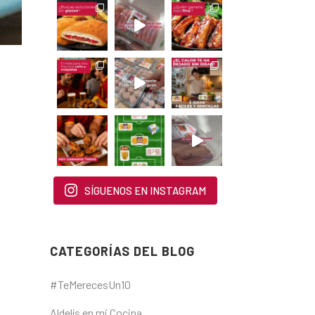
SÍGUENOS EN INSTAGRAM
CATEGORÍAS DEL BLOG
#TeMerecesUn10
Aldelís en mi Cocina