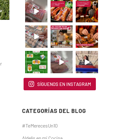
r
SÍGUENOS EN INSTAGRAM
CATEGORÍAS DEL BLOG
#TeMerecesUn10
Aldelís en mi Cocina