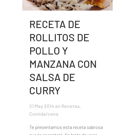
RECETA DE
ROLLITOS DE
POLLO Y
MANZANA CON
SALSA DE
CURRY
21 May 2014
en
Recetas
,
Comida/cena
Te presentamos esta receta sabrosa
que te encantará. Se trata de unos