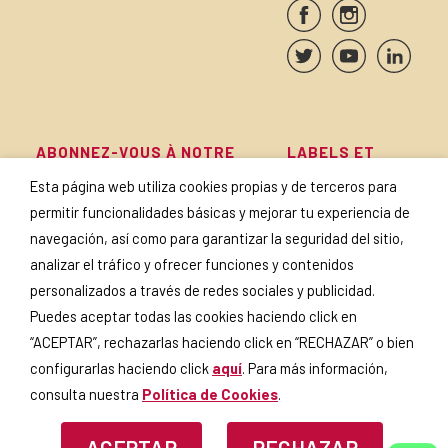
ABONNEZ-VOUS À NOTRE
LABELS ET
NEWSLETTER
CERTIFICATIONS
Esta página web utiliza cookies propias y de terceros para
permitir funcionalidades básicas y mejorar tu experiencia de
navegación, así como para garantizar la seguridad del sitio,
analizar el tráfico y ofrecer funciones y contenidos
personalizados a través de redes sociales y publicidad.
En cochant cette case, vous
Puedes aceptar todas las cookies haciendo click en
acceptez notre
Politique de
confidentialité
.
“ACEPTAR”, rechazarlas haciendo click en “RECHAZAR” o bien
configurarlas haciendo click
aquí
. Para más información,
consulta nuestra
Política de Cookies
.
ACEPTAR
RECHAZAR